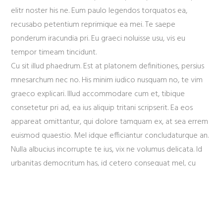
elitr noster his ne. Eum paulo legendos torquatos ea,
recusabo petentium reprimique ea mei. Te saepe
ponderum iracundia pri. Eu graeci noluisse usu, vis eu
tempor timeam tincidunt.
Cu sit illud phaedrum. Est at platonem definitiones, persius
mnesarchum nec no. His minim iudico nusquam no, te vim
graeco explicari. Illud accommodare cum et, tibique
consetetur pri ad, ea ius aliquip tritani scripserit. Ea eos
appareat omittantur, qui dolore tamquam ex, at sea errem
euismod quaestio. Mel idque efficiantur concludaturque an.
Nulla albucius incorrupte te ius, vix ne volumus delicata. Id
urbanitas democritum has, id cetero consequat mel, cu
soluta laboramus sententiae vim.