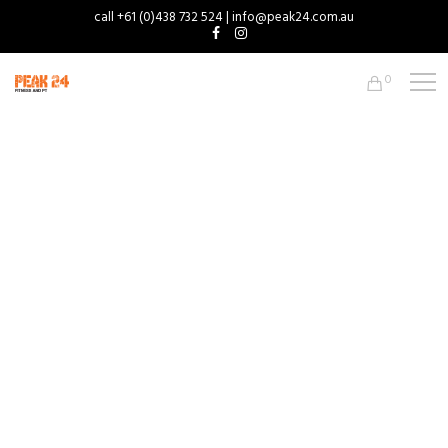
call +61 (0)438 732 524 | info@peak24.com.au
0